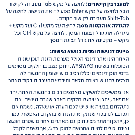
למעבר בין קישורים:
לחיצה על מקש Tab מעבירה לקישור
הבא ולחיצה על מקש Enter מפעילה את הקישור. לחיצה על
Shift-Tab מעבירה לקישור הקודם.
להגדלה או הקטנת מסך:
לחיצה על מקש Ctrl ועל מקש +
מגדילה את גודל תצוגת המסך, לחיצה על מקש Ctrl ועל
מקש – מקטינה את גודל תצוגת המסך
סייגים לנגישות ופניות בנושא נגישות:
האתר הינו אתר דינמי הכולל מערכות הזנת תוכן שונות
הפועלות בשיטת WYSIWYG. ייתכן מצב בו חלקים מסוימים
בדפי תוכן דינמיים יכללו רכיבים שיישומון ההנגשה לא
הצליח להנגיש בצורה מלאה ותידרש התערבות בקוד האתר.
אנו ממשיכים להשקיע מאמצים רבים בהנגשת האתר. יחד
אם זאת, יתכן כי ויתגלו חלקים באתר שטרם נגישים. אם
נתקלתם בבעיה או שיש לכם הערה או שאלה, נשמח אם
תכתבו לנו בכדי שנתקן את הנדרש בהקדם האפשרי. כמו
כן, ייתכן והאתר מציג תוכן גם מאתרים אחרים שטרם הונגשו
ואיננו יכולים להיות אחראים לתוכן צד ג’, אך נשמח לקבל