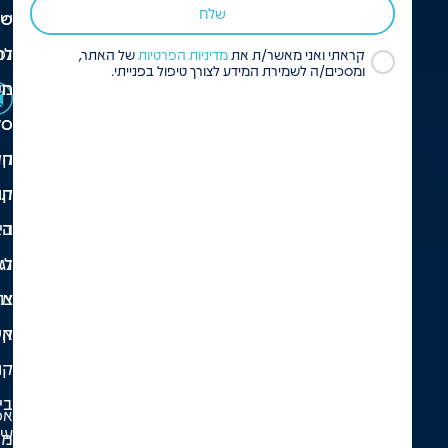
שלח
ספ
שא
נפ
לר
קראתי ואני מאשר/ת את
מדיניות הפרטיות
של האתר,
ומסכים/ה לשמירת המידע לצורך טיפול בפנייתי.
חש
מש
סל
ספ
קנ
חק
קו
תק
בי
הא
לא
נג
צו
אז
קש
אי
קו
בי
אפי
עי
מא