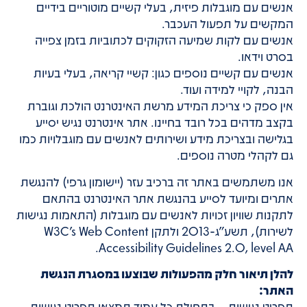
אנשים עם מוגבלות פיזית, בעלי קשיים מוטוריים בידיים
המקשים על תפעול העכבר.
אנשים עם לקות שמיעה הזקוקים לכתוביות בזמן צפייה
בסרט וידאו.
אנשים עם קשיים נוספים כגון: קשיי קריאה, בעלי בעיות
הבנה, לקויי למידה ועוד.
אין ספק כי צריכת המידע מרשת האינטרנט הולכת וגוברת
בקצב מדהים בכל רובד בחיינו. אתר אינטרנט נגיש יסייע
בגלישה ובצריכת מידע ושירותים לאנשים עם מוגבלויות כמו
גם לקהלי מטרה נוספים.
אנו משתמשים באתר זה ברכיב עזר (יישומון גרפי) להנגשת
אתרים ומיועד לסייע בהנגשת אתר האינטרנט בהתאם
לתקנות שוויון זכויות לאנשים עם מוגבלות (התאמות נגישות
לשירות), תשע”ג-2013 ולתקן W3C’s Web Content
Accessibility Guidelines 2.0, level AA.
להלן תיאור חלק מהפעולות שבוצעו במסגרת הנגשת
האתר:
תפריט נגישות – בתחילת כל עמוד תמצאו תפריט נגישות